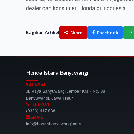
dealer dan konsumen Honda di Indonesia.
Bagikan Artikel
Share
Facebook
Honda Istana Banyuwangi
ALAMAT
Jl. Raya Banyuwangi Jember KM 7 No. 88
Banyuwangi, Jawa Timur
TELEPON
(0333) 417 888
EMAIL
info@hondabanyuwangi.com