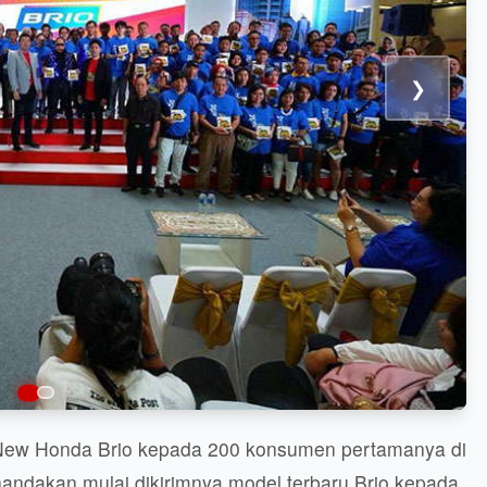
❯
New Honda Brio kepada 200 konsumen pertamanya di
nandakan mulai dikirimnya model terbaru Brio kepada