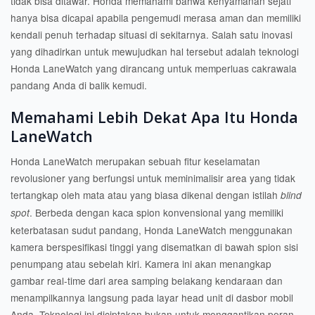
tidak bisa ditawar. Honda memahami bahwa kenyamanan sejati
hanya bisa dicapai apabila pengemudi merasa aman dan memiliki
kendali penuh terhadap situasi di sekitarnya. Salah satu inovasi
yang dihadirkan untuk mewujudkan hal tersebut adalah teknologi
Honda LaneWatch yang dirancang untuk memperluas cakrawala
pandang Anda di balik kemudi.
Memahami Lebih Dekat Apa Itu Honda
LaneWatch
Honda LaneWatch merupakan sebuah fitur keselamatan
revolusioner yang berfungsi untuk meminimalisir area yang tidak
tertangkap oleh mata atau yang biasa dikenal dengan istilah
blind
. Berbeda dengan kaca spion konvensional yang memiliki
spot
keterbatasan sudut pandang, Honda LaneWatch menggunakan
kamera berspesifikasi tinggi yang disematkan di bawah spion sisi
penumpang atau sebelah kiri. Kamera ini akan menangkap
gambar real-time dari area samping belakang kendaraan dan
menampilkannya langsung pada layar head unit di dasbor mobil
Anda. Teknologi ini diciptakan bukan untuk menggantikan peran