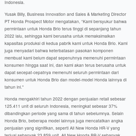
Indonesia.
Yusak Billy, Business Innovation and Sales & Marketing Director
PT Honda Prospect Motor mengatakan, “
Kami bersyukur bahwa
permintaan untuk Honda Brio terus tinggi di sepanjang tahun
2022 lalu, sehingga kami berusaha untuk memaksimalkan
kapasitas produksi di kedua pabrik kami untuk Honda Brio. Kami
juga menyadari bahwa keterbatasan pasokan komponen
membuat kami belum dapat sepenuhnya memenuhi permintaan
konsumen hingga saat ini, dan kami akan terus berusaha untuk
dapat secepat-cepatnya memenuhi seluruh permintaan dari
konsumen untuk Honda Brio dan model-model Honda lainnya di
tahun ini.
"
Honda mengakhiri tahun 2022 dengan penjualan retail sebesar
125.411 unit di seluruh Indonesia, meningkat sebesar 37%
dibandingkan periode yang sama di tahun sebelumnya.
Selain
Honda Brio, beberapa model lainnya juga mencatatkan angka
penjualan yang signifikan, seperti All New Honda HR-V yang
terjual sebanyak 23.859 unit, All New Honda BR-V sebanyak