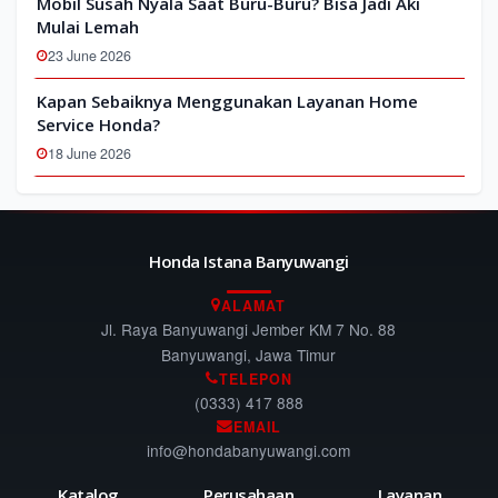
Mobil Susah Nyala Saat Buru-Buru? Bisa Jadi Aki
Mulai Lemah
23 June 2026
Kapan Sebaiknya Menggunakan Layanan Home
Service Honda?
18 June 2026
Honda Istana Banyuwangi
ALAMAT
Jl. Raya Banyuwangi Jember KM 7 No. 88
Banyuwangi, Jawa Timur
TELEPON
(0333) 417 888
EMAIL
info@hondabanyuwangi.com
Katalog
Perusahaan
Layanan