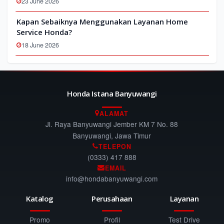
23 June 2026
Kapan Sebaiknya Menggunakan Layanan Home
Service Honda?
18 June 2026
Honda Istana Banyuwangi
ALAMAT
Jl. Raya Banyuwangi Jember KM 7 No. 88
Banyuwangi, Jawa Timur
TELEPON
(0333) 417 888
EMAIL
info@hondabanyuwangi.com
Katalog
Perusahaan
Layanan
Promo
Profil
Test Drive