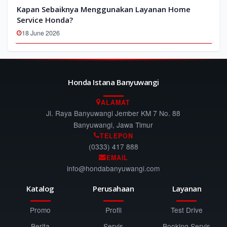
Kapan Sebaiknya Menggunakan Layanan Home
Service Honda?
18 June 2026
Honda Istana Banyuwangi
ALAMAT
Jl. Raya Banyuwangi Jember KM 7 No. 88
Banyuwangi, Jawa Timur
TELEPON
(0333) 417 888
EMAIL
info@hondabanyuwangi.com
Katalog
Perusahaan
Layanan
Promo
Profil
Test Drive
Berita
Servis
Booking Servis