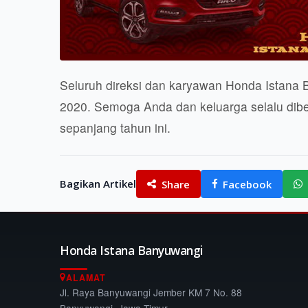
Seluruh direksi dan karyawan Honda Istana
2020. Semoga Anda dan keluarga selalu dibe
sepanjang tahun ini.
Bagikan Artikel
Share
Facebook
Honda Istana Banyuwangi
ALAMAT
Jl. Raya Banyuwangi Jember KM 7 No. 88
Banyuwangi, Jawa Timur