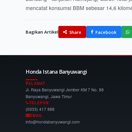
mencatat konsumsi BBM sebesar 14,6 kilomete
Bagikan Artikel
Share
Facebook
Honda Istana Banyuwangi
ALAMAT
Jl. Raya Banyuwangi Jember KM 7 No. 88
Banyuwangi, Jawa Timur
TELEPON
(0333) 417 888
EMAIL
info@hondabanyuwangi.com